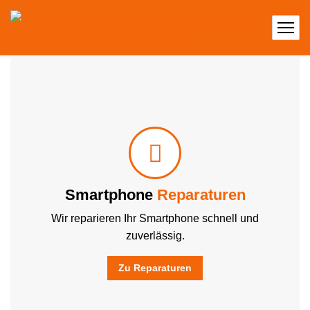
Ob Displaybruch, Akkuwechsel oder Softwareprobleme – wir machen Ihr Gerät in kürzester Zeit wieder einsatzbereit.
Smartphone
Reparaturen
Wir reparieren Ihr Smartphone schnell und
zuverlässig.
Zu Reparaturen