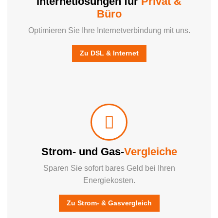
Internetlösungen für
Privat &
Büro
Optimieren Sie Ihre Internetverbindung mit uns.
Zu DSL & Internet
Wir vergleichen Tarife für Strom und Gas und helfen Ihnen, die günstigsten Angebote zu finden – nachhaltig und effizient.
Strom- und Gas-
Vergleiche
Sparen Sie sofort bares Geld bei Ihren
Energiekosten.
Zu Strom- & Gasvergleich